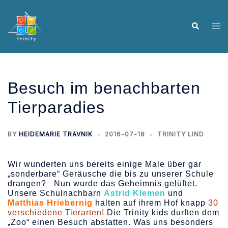
Skip
to
Tog
Search
content
me
Besuch im benachbarten
Tierparadies
BY
HEIDEMARIE TRAVNIK
2016-07-18
TRINITY LIND
Wir wunderten uns bereits einige Male über gar
„sonderbare“ Geräusche die bis zu unserer Schule
drangen? Nun wurde das Geheimnis gelüftet.
Unsere Schulnachbarn
Astrid Klemen
und
Matthias Hriebernig
halten auf ihrem Hof knapp
30
verschiedene Tierarten!
Die Trinity kids durften dem
„Zoo“ einen Besuch abstatten. Was uns besonders