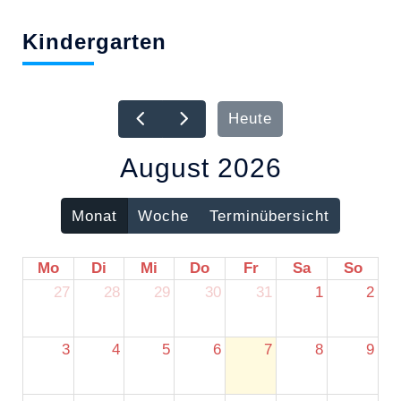
Kindergarten
Heute
August 2026
Monat
Woche
Terminübersicht
Mo
Di
Mi
Do
Fr
Sa
So
27
28
29
30
31
1
2
3
4
5
6
7
8
9