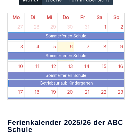
Mo
Di
Mi
Do
Fr
Sa
So
27
28
29
30
31
1
2
Sommerferien Schule
3
4
5
6
7
8
9
Sommerferien Schule
10
11
12
13
14
15
16
Sommerferien Schule
Betriebsurlaub Kindergarten
17
18
19
20
21
22
23
Sommerferien Schule
Betriebsurlaub Kindergarten
24
25
26
27
28
29
30
Ferienkalender 2025/26 der ABC
Sommerferien Schule
Schule