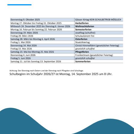
Betriebsurlaub Kindergarten
31
1
2
3
4
5
6
Sommerferien Schule
Kindergartenstart