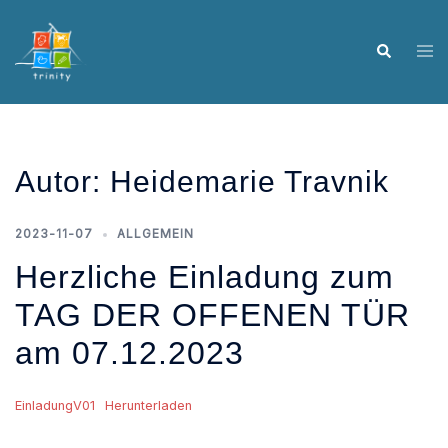
Skip
to
Tog
Search
content
me
Autor:
Heidemarie Travnik
2023-11-07
ALLGEMEIN
Herzliche Einladung zum
TAG DER OFFENEN TÜR
am 07.12.2023
EinladungV01
Herunterladen