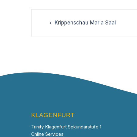
Post
navigation
Krippenschau Maria Saal
KLAGENFURT
Trinity Klagenfurt Sekundarstufe 1
Online Services