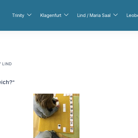
Trinity
Klagenfurt
Lind / Maria Saal
Leob
Y LIND
eich?“