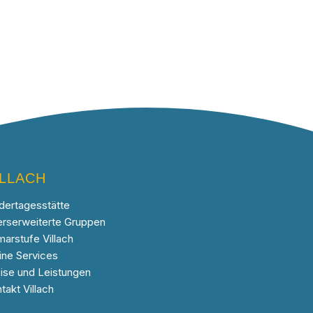
ILLACH
dertagesstätte
erserweiterte Gruppen
marstufe Villach
ine Services
ise und Leistungen
takt Villach