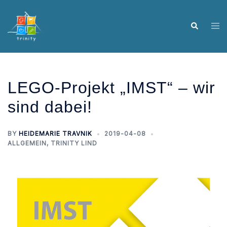
Skip
to
Tog
Search
content
me
LEGO-Projekt „IMST“ – wir
sind dabei!
BY
HEIDEMARIE TRAVNIK
2019-04-08
ALLGEMEIN
,
TRINITY LIND