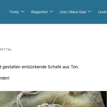
Trinity
Klagenfurt
Lind / Maria Saal
Leob
SPITTAL
d gestalten entzückende Schafe aus Ton.
rden!