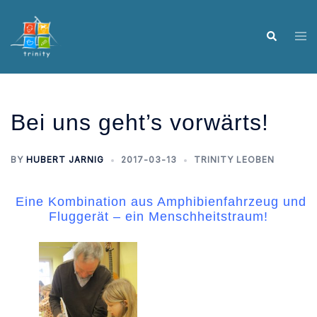
Skip
to
Tog
Search
content
me
Bei uns geht’s vorwärts!
BY
HUBERT JARNIG
2017-03-13
TRINITY LEOBEN
Eine Kombination aus Amphibienfahrzeug und
Fluggerät – ein Menschheitstraum!