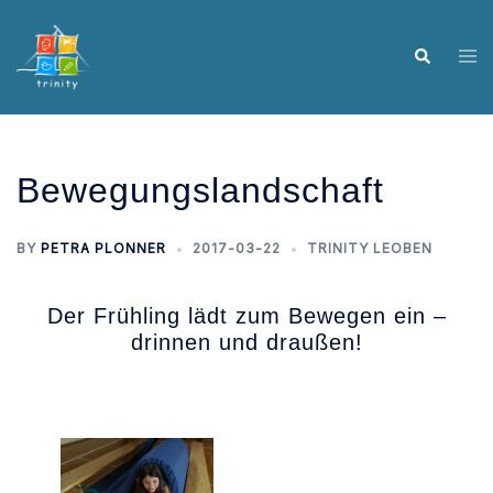
Skip
to
Tog
Search
content
me
Bewegungslandschaft
BY
PETRA PLONNER
2017-03-22
TRINITY LEOBEN
Der Frühling lädt zum Bewegen ein –
drinnen und draußen!