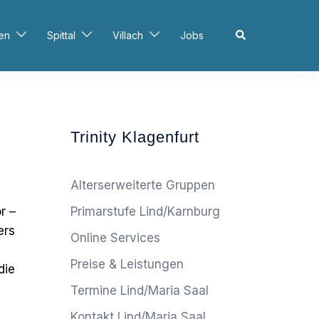
en
Spittal
Villach
Jobs
Trinity Klagenfurt
Alterserweiterte Gruppen
r –
Primarstufe Lind/Karnburg
ers
Online Services
Preise & Leistungen
die
Termine Lind/Maria Saal
Kontakt Lind/Maria Saal