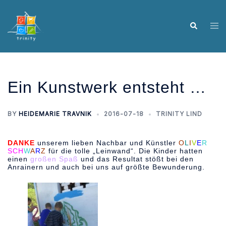
Skip
to
Tog
Search
content
me
Ein Kunstwerk entsteht …
BY
HEIDEMARIE TRAVNIK
2016-07-18
TRINITY LIND
DANKE
unserem lieben Nachbar und Künstler
O
L
I
V
E
R
SCH
W
A
R
Z
für die tolle „Leinwand“. Die Kinder hatten
einen
großen Spaß
und das Resultat stößt bei den
Anrainern und auch bei uns auf größte Bewunderung.