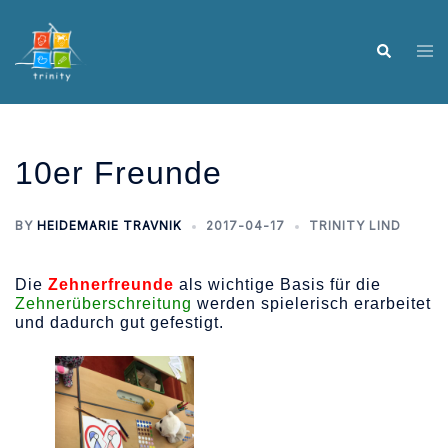
Skip
to
Tog
Search
content
me
10er Freunde
BY
HEIDEMARIE TRAVNIK
2017-04-17
TRINITY LIND
Die
Zehnerfreunde
als wichtige Basis für die
Zehnerüberschreitung
werden spielerisch erarbeitet
und dadurch gut gefestigt.