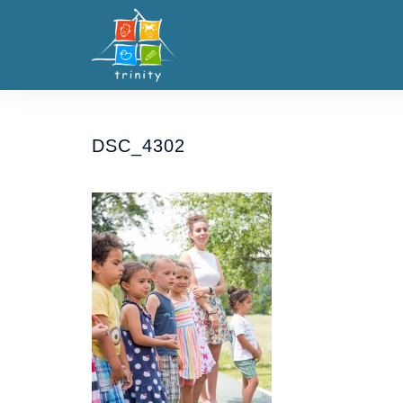
Skip
to
content
DSC_4302