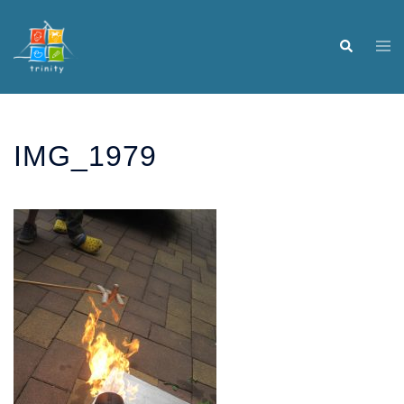
Skip
to
Tog
Search
content
me
IMG_1979