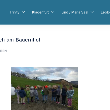
Trinity
Klagenfurt
Lind / Maria Saal
Leob
such am Bauernhof
OBEN