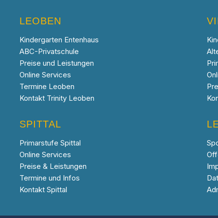
LEOBEN
V
Kindergarten Entenhaus
Kin
ABC-Privatschule
Alt
Preise und Leistungen
Pri
Online Services
Onl
Termine Leoben
Pre
Kontakt Trinity Leoben
Kon
SPITTAL
L
Primarstufe Spittal
Sp
Online Services
Off
Preise & Leistungen
Im
Termine und Infos
Da
Kontakt Spittal
Ad