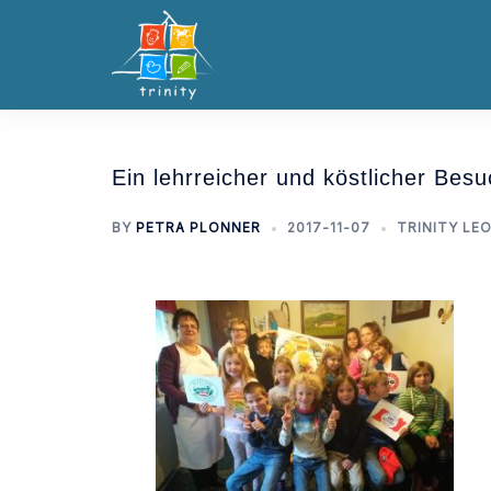
Skip
to
content
Ein lehrreicher und köstlicher Be
BY
PETRA PLONNER
2017-11-07
TRINITY LE