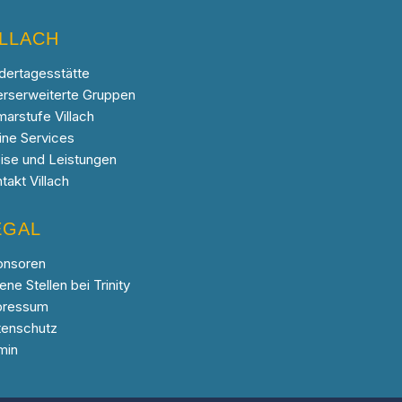
ILLACH
dertagesstätte
erserweiterte Gruppen
marstufe Villach
ine Services
ise und Leistungen
takt Villach
EGAL
onsoren
ene Stellen bei Trinity
pressum
tenschutz
min