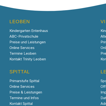
LEOBEN
V
Kindergarten Entenhaus
Kin
ABC-Privatschule
Alt
Preise und Leistungen
Pri
Online Services
Onl
Termine Leoben
Pre
Kontakt Trinity Leoben
Kon
SPITTAL
L
Primarstufe Spittal
Sp
Online Services
Off
Preise & Leistungen
Im
Termine und Infos
Da
Kontakt Spittal
Ad