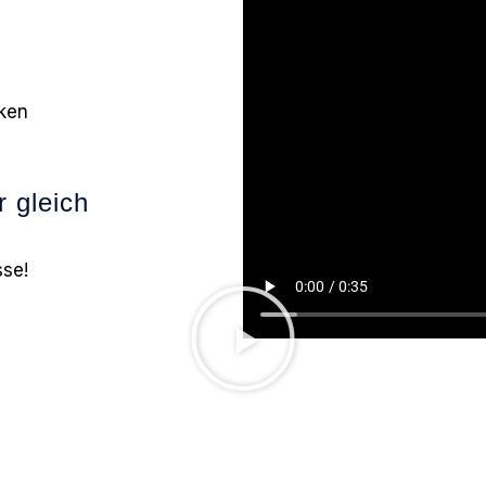
ken
r gleich
sse!