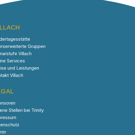
ILLACH
dertagesstätte
erserweiterte Gruppen
marstufe Villach
ine Services
ise und Leistungen
takt Villach
EGAL
onsoren
ene Stellen bei Trinity
pressum
tenschutz
min