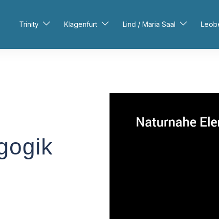
Trinity
Klagenfurt
Lind / Maria Saal
Leob
gogik