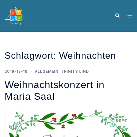
Skip
to
Tog
Search
content
me
Schlagwort:
Weihnachten
2019-12-16
ALLGEMEIN
,
TRINITY LIND
Weihnachtskonzert in
Maria Saal