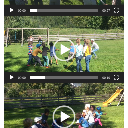
00:00
00:27
Video-
Player
00:00
00:10
Video-
Player