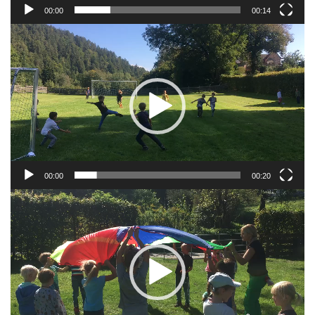
00:00
00:14
Video-
Player
00:00
00:20
Video-
Player