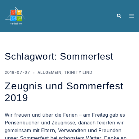
Skip
to
Tog
Search
content
me
Schlagwort:
Sommerfest
2019-07-07
ALLGEMEIN
,
TRINITY LIND
Zeugnis und Sommerfest
2019
Wir freuen und über die Ferien – am Freitag gab es
Pensenbücher und Zeugnisse, danach feierten wir
gemeinsam mit Eltern, Verwandten und Freunden
unser Sommerfest bei schönstem Wetter. Danke an