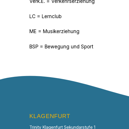
Verk.E. = Verkehrserziehung
LC = Lernclub
ME = Musikerziehung
BSP = Bewegung und Sport
KLAGENFURT
Trinity Klagenfurt Sekundarstufe 1