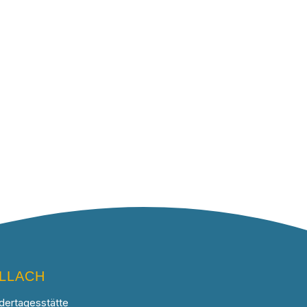
ILLACH
dertagesstätte