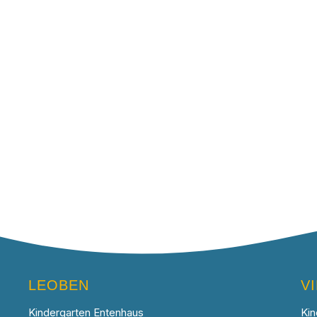
LEOBEN
V
Kindergarten Entenhaus
Kin