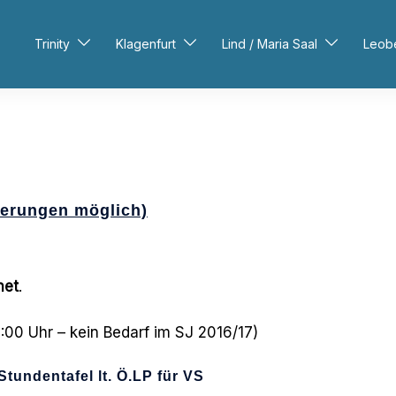
Trinity
Klagenfurt
Lind / Maria Saal
Leob
derungen möglich)
net
.
00 Uhr – kein Bedarf im SJ 2016/17)
Stundentafel lt. Ö.LP für VS