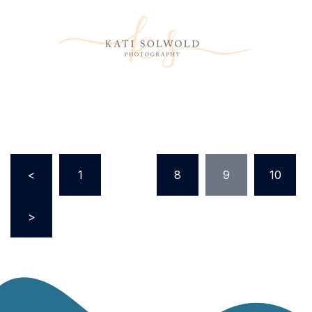
<
1
…
8
9
10
>