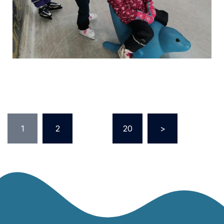
1
2
…
20
>