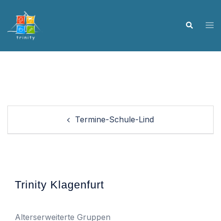
Skip
to
Tog
Search
content
me
Post
Termine-Schule-Lind
navigation
Trinity Klagenfurt
Alterserweiterte Gruppen